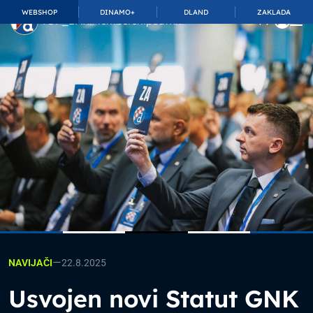
WEBSHOP
DINAMO+
DLAND
ZAKLADA
TOP_BAR.MembershipSuffix
—
22.8.2025
NAVIJAČI
Usvojen novi Statut GNK