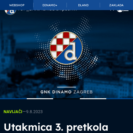
WEBSHOP
DINAMO+
DLAND
ZAKLADA
TOP_BAR.MembershipSuffix
—
9.8.2023
NAVIJAČI
Utakmica 3. pretkola