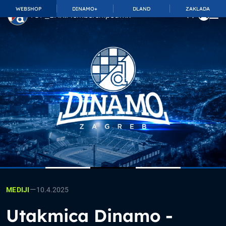
WEBSHOP
DINAMO+
DLAND
ZAKLADA
TOP_BAR.MembershipSuffix
—
10.4.2025
MEDIJI
Utakmica Dinamo -