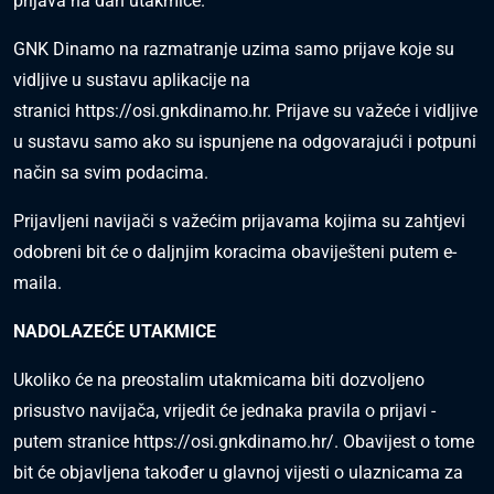
prijava na dan utakmice.
GNK Dinamo na razmatranje uzima samo prijave koje su
vidljive u sustavu aplikacije na
stranici
https://osi.gnkdinamo.hr
. Prijave su važeće i vidljive
u sustavu samo ako su ispunjene na odgovarajući i potpuni
način sa svim podacima.
Prijavljeni navijači s važećim prijavama kojima su zahtjevi
odobreni bit će o daljnjim koracima obaviješteni putem e-
maila.
NADOLAZEĆE UTAKMICE
Ukoliko će na preostalim utakmicama biti dozvoljeno
prisustvo navijača, vrijedit će jednaka pravila o prijavi -
putem stranice
https://osi.gnkdinamo.hr/
. Obavijest o tome
bit će objavljena također u glavnoj vijesti o ulaznicama za