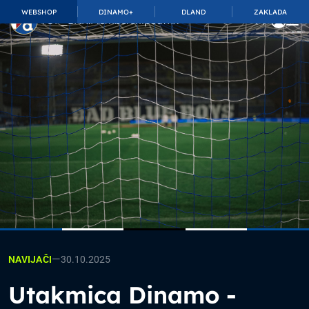
WEBSHOP
DINAMO+
DLAND
ZAKLADA
TOP_BAR.MembershipSuffix
—
30.10.2025
NAVIJAČI
Utakmica Dinamo -