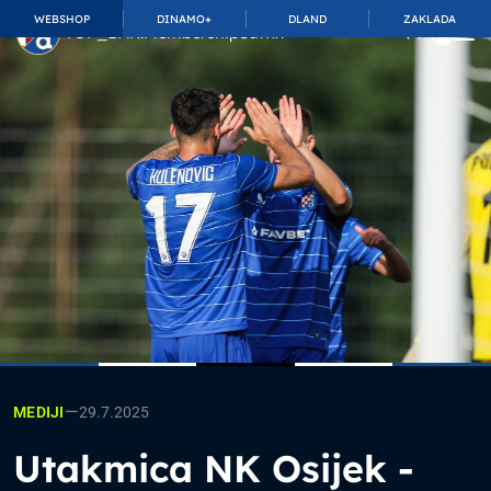
WEBSHOP
DINAMO+
DLAND
ZAKLADA
TOP_BAR.MembershipSuffix
—
29.7.2025
MEDIJI
Utakmica NK Osijek -