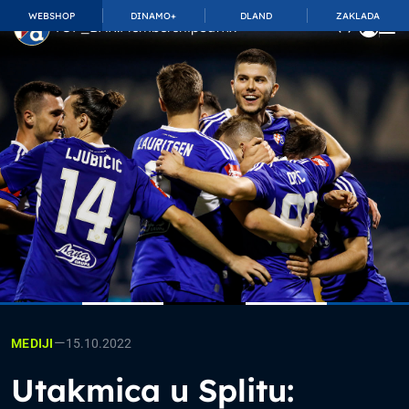
WEBSHOP
DINAMO+
DLAND
ZAKLADA
TOP_BAR.MembershipSuffix
—
15.10.2022
MEDIJI
Utakmica u Splitu: