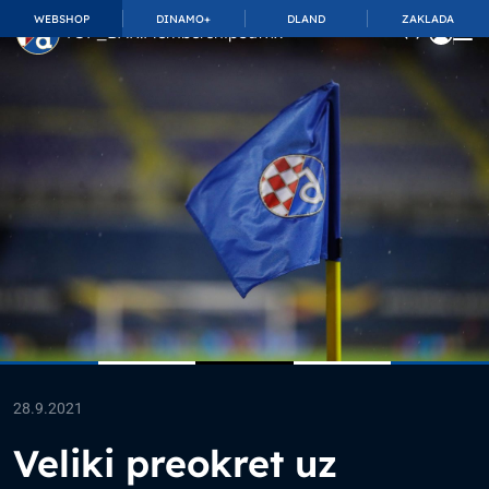
WEBSHOP
DINAMO+
DLAND
ZAKLADA
TOP_BAR.MembershipSuffix
28.9.2021
Veliki preokret uz