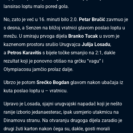
lansirao loptu malo pored gola.
No, zato je već u 16. minuti bilo 2.0.
Petar Bručić
zavrnuo je
s desna, a Senzen na bližoj vratnici glavom poslao loptu u
mrežu. U smiraju prvoga dijela
Branko Tucak
u svom je
kaznenom prostoru srušio Urugvajca
Julija Losadu
,
a
Petros Karavitis
s bijele točke smanjio na 2:1, dakle
rezultat koji je ponovno otišao na grčku “vagu” i
Olympiacosu jamčio prolaz dalje.
Ubrzo je potom
Srećko Bogdan
glavom nakon ubačaja iz
kuta poslao loptu u – vratnicu.
Upravo je Losada, sjajni urugvajski napadač koji je nešto
ranije izborio jedanaesterac, ipak usmjerio utakmicu na
Dinamovu stranu. Na otvaranju drugoga dijela zaradio je
drugi žuti karton nakon čega su, dakle, gosti morali