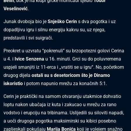
Belin
, dok je na klupi grčke momčadi sjedio
Todor
Veselinović
.
Junak dvoboja bio je
Snješko Cerin
s dva pogotka i uz
dopadljivu igru i silnu energiju kakvu su, uz njega,
predstavili i svi suigrači.
Preokret u uzvratu “pokrenuli” su brzopotezni golovi Cerina
u 4. i
Ivice Senzena
u 16. minuti. Grci su do poluvremena
uspjeli smanjiti iz 11-erca i „vratiti se u igru“. No, početkom
drugog dijela
ostali su s desetoricom što je Dinamo
iskoristio
i potom napunio mrežu za konačnih 5:1.
Cerin je praktički na samom otvaranju utakmice dohvatio
loptu nakon ubačaja iz kuta i zakucao u mrežu za rano
vodstvo i erupciju na tribinama. Uslijedili su siloviti napadi,
a uoči drugoga pogotka maksimirski su kibici posebno
zapljeskali pokušaju
Marija Bonića
koji je volejem snažno