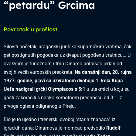
“petardu” Grcima
Povratak u prošlost
Siloviti početak, uraganski juriš ka suparničkim vratima, čak
pet postignutih pogodaka uz dvaput pogođenu vratnicu... U
ovakvom je furioznom ritmu Dinamo potpisao jedan od
svojih većih europskih preokreta.
Na današnji dan, 28. rujna
1977. godine, plavi su uzvratnom dvoboju 1. kola Kupa
Uefa nadigrali grčki Olympiacos s 5:1
u utakmici u koju su
gosti zakoračili s naoko komotnom prednošću od 3:1 iz
prvoga ogleda odigranog u Pireju.
Bio je to ujedno i trenerski dvoboj “starih znanaca” iz
igračkih dana: Dinamovu je momčad predvodio
Rudolf