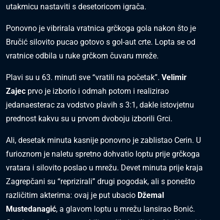
utakmicu nastaviti s desetoricom igrača.
Ponovno je vibrirala vratnica grčkoga gola nakon što je
Bručić silovito pucao gotovo s gol-aut crte. Lopta se od
vratnice odbila u ruke grčkom čuvaru mreže.
Plavi su u 63. minuti sve “vratili na početak”.
Velimir
Zajec
prvo je izborio i odmah potom i realizirao
jedanaesterac za vodstvo plavih s 3:1, dakle istovjetnu
prednost kakvu su u prvom dvoboju izborili Grci.
Ali, desetak minuta kasnije ponovno je zablistao Cerin. U
furioznom je naletu spretno dohvatio loptu prije grčkoga
vratara i silovito poslao u mrežu. Devet minuta prije kraja
Zagrepčani su “reprizirali” drugi pogodak, ali s ponešto
različitim akterima: ovaj je put ubacio
Džemal
Mustedanagić
, a glavom loptu u mrežu lansirao Bonić.