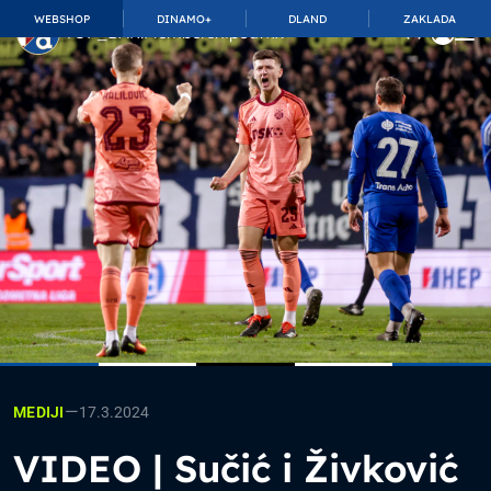
WEBSHOP
DINAMO+
DLAND
ZAKLADA
TOP_BAR.MembershipSuffix
—
17.3.2024
MEDIJI
VIDEO | Sučić i Živković