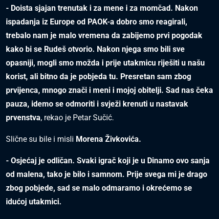
- Doista sjajan trenutak i za mene i za momčad. Nakon
ispadanja iz Europe od PAOK-a dobro smo reagirali,
trebalo nam je malo vremena da zabijemo prvi pogodak
kako bi se Rudeš otvorio. Nakon njega smo bili sve
opasniji, mogli smo možda i prije utakmicu riješiti u našu
korist, ali bitno da je pobjeda tu. Presretan sam zbog
prvijenca, mnogo znači i meni i mojoj obitelji. Sad nas čeka
pauza, idemo se odmoriti i svježi krenuti u nastavak
prvenstva
, rekao je Petar Sučić.
Slične su bile i misli
Morena Živkovića.
- Osjećaj je odličan. Svaki igrač koji je u Dinamo ovo sanja
od malena, tako je bilo i samnom. Prije svega mi je drago
zbog pobjede, sad se malo odmaramo i okrećemo se
idućoj utakmici.