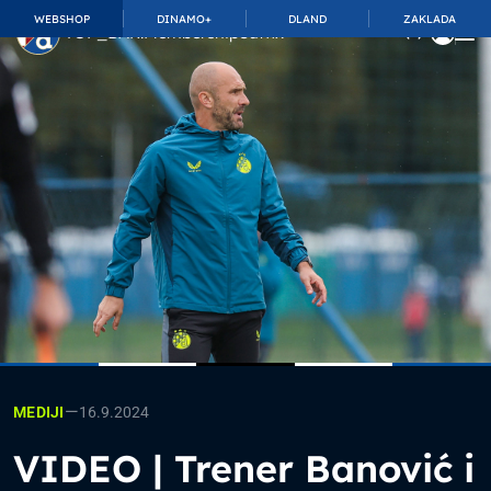
WEBSHOP
DINAMO+
DLAND
ZAKLADA
TOP_BAR.MembershipSuffix
—
16.9.2024
MEDIJI
VIDEO | Trener Banović i