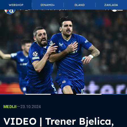
WEBSHOP
DINAMO+
DLAND
ZAKLADA
TOP_BAR.MembershipSuffix
—
23.10.2024
MEDIJI
VIDEO | Trener Bjelica,