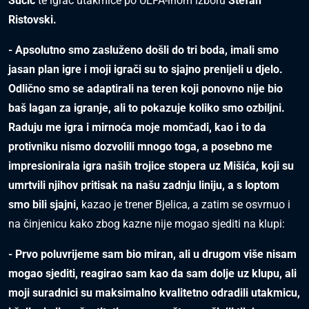
Sučić
te igrač utakmice po UEFA-inom izboru
Stefan
Ristovski.
- Apsolutno smo zasluženo došli do tri boda, imali smo
jasan plan igre i moji igrači su to sjajno prenijeli u djelo.
Odlično smo se adaptirali na teren koji ponovno nije bio
baš lagan za igranje, ali to pokazuje koliko smo ozbiljni.
Raduju me igra i mirnoća moje momčadi, kao i to da
protivniku nismo dozvolili mnogo toga, a posebno me
impresionirala igra naših trojice stopera uz Mišića, koji su
umrtvili njihov pritisak na našu zadnju liniju, a s loptom
smo bili sjajni,
kazao je trener Bjelica, a zatim se osvrnuo i
na činjenicu kako zbog kazne nije mogao sjediti na klupi:
- Prvo poluvrijeme sam bio miran, ali u drugom više nisam
mogao sjediti, reagirao sam kao da sam dolje uz klupu, ali
moji suradnici su maksimalno kvalitetno odradili utakmicu,