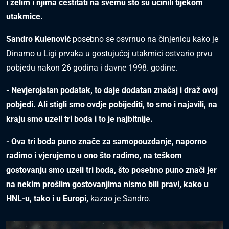
i želim i njima čestitati na svemu što su učinili tijekom
utakmice.
Sandro Kulenović
posebno se osvrnuo na činjenicu kako je
Dinamo u Ligi prvaka u gostujućoj utakmici ostvario prvu
pobjedu nakon 26 godina i davne 1998. godine.
- Nevjerojatan podatak, to daje dodatan značaj i draž ovoj
pobjedi. Ali stigli smo ovdje pobijediti, to smo i najavili, na
kraju smo uzeli tri boda i to je najbitnije.
- Ova tri boda puno znače za samopouzdanje, naporno
radimo i vjerujemo u ono što radimo, na teškom
gostovanju smo uzeli tri boda, što posebno puno znači jer
na nekim prošlim gostovanjima nismo bili pravi, kako u
HNL-u, tako i u Europi,
kazao je Sandro.