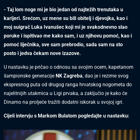
- Taj lom noge mi je bio jedan od najtežih trenutaka u
karijeri. Srećom, uz mene su bili obitelj i djevojka, kao i
moj suigrač Luka Ivanušec koji mi je svakodnevno slao
poruke i ispitivao me kako sam, i uz njihovu pomoć, kao i
pomoć liječnika, sve sam prebrodio, sada sam na sto
posto i jedva čekam nove izazove.
U nastavku je pričao o odnosu sa svojim ocem, kapetanom
šampionske generacije
NK Zagreba
, dao je i rezime svog
ekspresnog puta od drugog ranga hrvatskog nogometa do
najelitnijih utakmica u Ligi prvaka, a zaključio je kako će
Dinamo na proljeće tražiti dodatni iskorak u svojoj igri.
Cijeli intervju s Markom Bulatom pogledajte u nastavku: