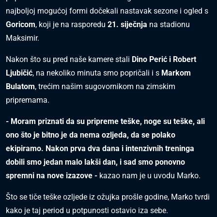
najboljoj mogućoj formi dočekali nastavak sezone i ogled s
Goricom
, koji je na rasporedu
21. siječnja
na stadionu
Maksimir.
Nakon što su pred naše kamere stali
Dino Perić i Robert
Ljubičić
, na nekoliko minuta smo popričali i s
Markom
Bulatom
, trećim našim sugovornikom na zimskim
pripremama.
- Moram priznati da su pripreme teške, noge su teške, ali
ono što je bitno je da nema ozljeda, da se polako
ekipiramo. Nakon prva dva dana i intenzivnih treninga
dobili smo jedan malo lakši dan, i sad smo ponovno
spremni na nove izazove -
kazao nam je u uvodu Marko.
Što se tiče teške ozljede iz ožujka prošle godine, Marko tvrdi
kako je taj period u potpunosti ostavio iza sebe.