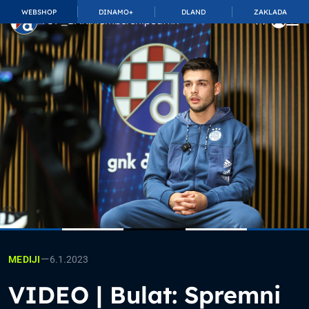
WEBSHOP
DINAMO+
DLAND
ZAKLADA
TOP_BAR.MembershipSuffix
—
6.1.2023
MEDIJI
VIDEO | Bulat: Spremni