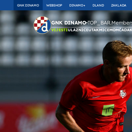
GNK DINAMO
WEBSHOP
DINAMO+
DLAND
ZAKLADA
TOP_BAR.Membersh
GNK DINAMO
VIJESTI
ULAZNICE
UTAKMICE
MOMČAD
A