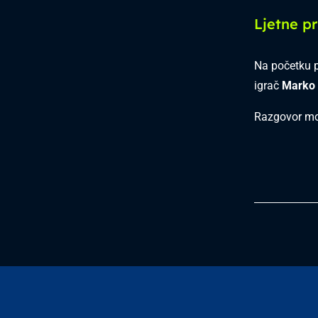
Ljetne p
Na početku p
igrač
Marko 
Razgovor mo