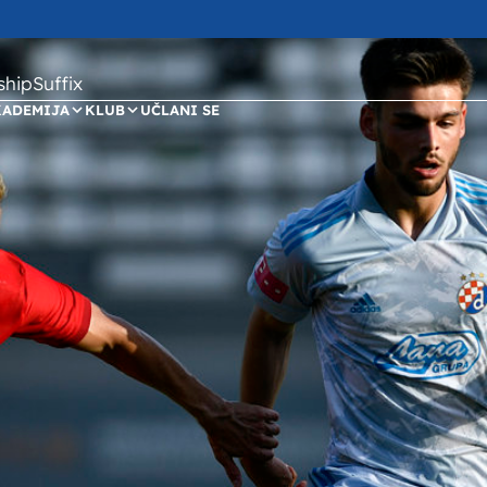
ipSuffix
KADEMIJA
KLUB
UČLANI SE