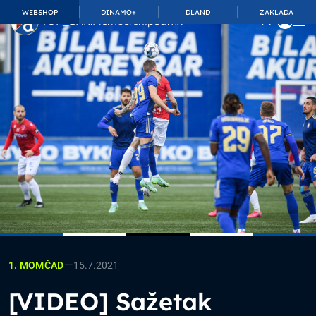
WEBSHOP
DINAMO+
DLAND
ZAKLADA
TOP_BAR.MembershipSuffix
—
15.7.2021
1. MOMČAD
[VIDEO] Sažetak