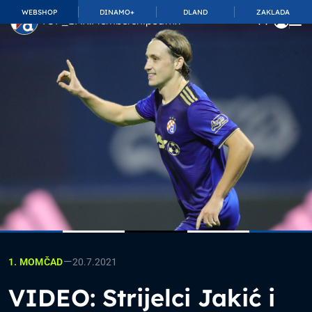
WEBSHOP
DINAMO+
DLAND
ZAKLADA
TOP_BAR.MembershipSuffix
—
20.7.2021
1. MOMČAD
VIDEO: Strijelci Jakić i