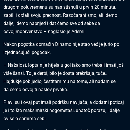
drugom poluvremenu su nas stisnuli u prvih 20 minuta,
zabili i držali svoju prednost. Razočarani smo, ali idemo
dalje, idemo naprijed i dat ćemo sve od sebe da
osvojimoprvenstvo – naglasio je Ademi.
Nakon pogotka domaćih Dinamo nije stao već je jurio po
izjednačujući pogodak.
– Nažalost, lopta nije htjela u gol iako smo trebali imati još
više šansi. To je derbi, bilo je dosta prekršaja, tuče...
Hajdukje pobijedio, čestitam mu na tome, ali nadam se
da ćemo osvojiti naslov prvaka.
Plavi su i ovaj put imali podršku navijača, a dodatni poticaj
je i to što maksimirski nogometaši, unatoč porazu, i dalje
ovise o samima sebi.