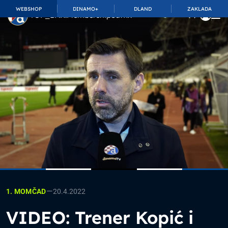
WEBSHOP
DINAMO+
DLAND
ZAKLADA
TOP_BAR.MembershipSuffix
—
20.4.2022
1. MOMČAD
VIDEO: Trener Kopić i