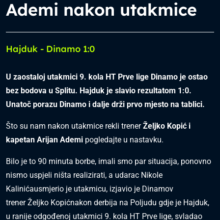
Ademi nakon utakmice
Hajduk - Dinamo 1:0
U zaostaloj utakmici 9. kola HT Prve lige Dinamo je ostao
bez bodova u Splitu. Hajduk je slavio rezultatom 1:0.
Unatoč porazu Dinamo i dalje drži prvo mjesto na tablici.
Što su nam nakon utakmice rekli trener
Željko
Kopić i
kapetan Arijan Ademi
pogledajte u nastavku.
Bilo je to 90 minuta borbe, imali smo par situacija, ponovno
nismo uspjeli ništa realizirati, a udarac Nikole
Kalinićausmjerio je utakmicu, izjavio je Dinamov
trener Željko Kopićnakon derbija na Poljudu gdje je Hajduk,
u ranije odgođenoj utakmici 9. kola HT Prve lige, svladao