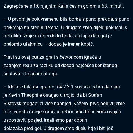
Zagrepčane s 1:0 sjajnim Kalinićevim golom u 63. minuti.
– U prvom je poluvremenu bila borba s puno prekida, s puno
prekršaja na sredini terena. U drugom smo dijelu pokušali s
nekoliko izmjena doći do tri boda, ali taj jedan gol je
prelomio utakmicu – dodao je trener Kopić.
Plavi su ovaj put zaigrali s četvoricom igrača u
zadnjem redu za razliku od dosad najčešće korištenog
sustava s trojicom otraga.
– Ideja je bila da igramo u 4-2-3-1 sustavu s tim da nam
je Kevin Theophile ostajao u trojici da bi Stefan
Ristovskimogao ići više naprijed. Kažem, prvo poluvrijeme
bilo jedosta rascjepkano, u nekim smo trenucima uspjeli
uspostaviti posjed, imali smo par dobrih
dolazaka pred gol. U drugom smo dijelu htjeli biti još