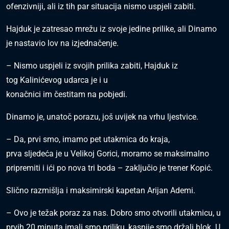
ofenzivniji, ali iz tih par situacija nismo uspjeli zabiti.
Hajduk je zatresao mrežu iz svoje jedine prilike, ali Dinamo
je nastavio lov na izjednačenje.
– Nismo uspjeli iz svojih prilika zabiti, Hajduk iz
tog Kalinićevog udarca je i u
konačnici im čestitam na pobjedi.
Dinamo je, unatoč porazu, još uvijek na vrhu ljestvice.
– Da, prvi smo, imamo pet utakmica do kraja,
prva sljedeća je u Velikoj Gorici, moramo se maksimalno
pripremiti i ići po nova tri boda – zaključio je trener Kopić.
Slično razmišlja i maksimirski kapetan Arijan Ademi.
– Ovo je težak poraz za nas. Dobro smo otvorili utakmicu, u
prvih 20 minuta imali smo priliku, kasnije smo držali blok. U