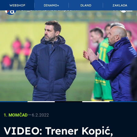
WEBSHOP
DINAMO+
DLAND
ZAKLADA
TOP_BAR.MembershipSuffix
—
6.2.2022
1. MOMČAD
VIDEO: Trener Kopić,