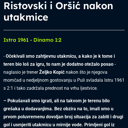
Ristovski i Oršić nakon
utakmice
Istra 1961 - Dinamo 1:2
-
Očekivali smo zahtjevnu utakmicu, a kako je k tome i
teren bio loš za igru, to nam je dodatno otežalo posao
-
naglasio je trener
Željko Kopić
nakon što je njegova
momčad u nedjeljnom gostovanju u Puli svladala Istru 1961
s 2:1 i tako zadržala prednost na vrhu ljestvice.
– Pokušavali s
mo igrati, ali na takvom je terenu bilo
grešaka u dodavanjima. Bez obzira na to, imali s
mo u
prvom poluvremenu dovoljan broj s
ituacija za zabiti i drugi
gol i us
mjeriti utakmicu u mirnije vode. Primljeni gol iz