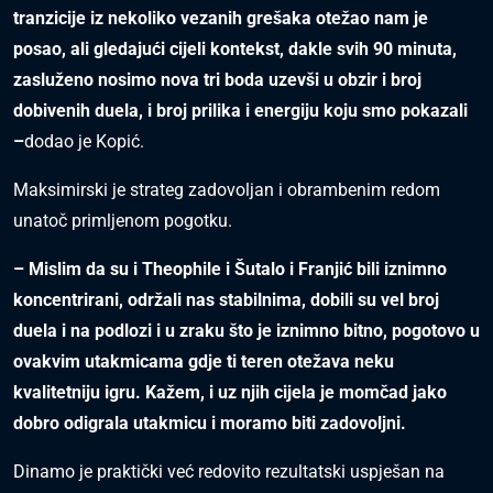
tranzicije iz nekoliko vezanih grešaka otežao nam je
pos
ao, ali gledajući cijeli konteks
t, dakle s
vih 90 minuta,
zasluženo nosimo nova tri boda
uzevši u obzir i broj
dobivenih duela, i broj prilika i energiju koju s
mo pokazali
–
dodao je Kopić.
Maksimirski je strateg zadovoljan i obrambenim redom
unatoč primljenom pogotku.
– Mis
lim da su
i Theophile i Šutalo i Franjić bili iznimno
koncentrirani, održali nas
s
tabilnima, dobili s
u vel broj
duela i na podlozi i u zraku što je iznimno bitno, pogotovo u
ovakvim utakmicama gdje ti teren otežava neku
kvalitetniju igru. Kažem, i uz njih cijela je momčad jako
dobro odigrala utakmicu i moramo biti zadovoljni.
Dinamo je praktički već redovito rezultatski uspješan na