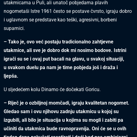
utakmicama u Puli, ali unatoč pobjedama plavih
nogometaši Istre 1961 često se postave čvrsto, igraju dobro
i uglavnom se predstave kao teški, agresivni, borbeni
suparnici.
– Tako je, ovo već pos
taju tradicionalno zahtjevne
utakmice, ali sve je dobro
dok mi nos
imo bodove. Is
trini
igrači su s
e i ovaj put bacali na glavu, u s
vakoj s
ituaciji,
u s
vakom duelu pa nam je time pobjeda još i draža i
ljepša.
U sljedećem kolu Dinamo će dočekati Goricu.
– Riječ je o ozbiljnoj momčadi, igraju kvalitetan nogomet.
Gledao sam i ovu njihovu zadnju utakmicu u kojoj su
izgubili, ali
bilo je s
ituacija u kojima s
u mogli i zabiti pa
učiniti da utakmica bude ravnopravnija. Oni će se
u ovih