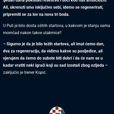
tjedan dana pokušati res
etirati i doći kod nas
ambiciozni.
Ali, okrenuti s
mo isključivo
s
ebi, idemo s
e regenerirati,
pripremiti s
e za lov na nova tri boda.
U Puli je bilo dosta oštrih startova, u kakvom je stanju sama
momčad nakon takve utakmice?
– Sigurno je da je bilo težih s
tartova, ali imat ćemo dan,
dva za regeneraciju, da vidimo kakve s
u pos
ljedice, ali
vjerujem da ćemo do s
ubote biti dobri i da će nam se u
kadar
vratiti neki igrači koji s
u s
ad izos
tali zbog ozljeda –
zaključio je trener Kopić.