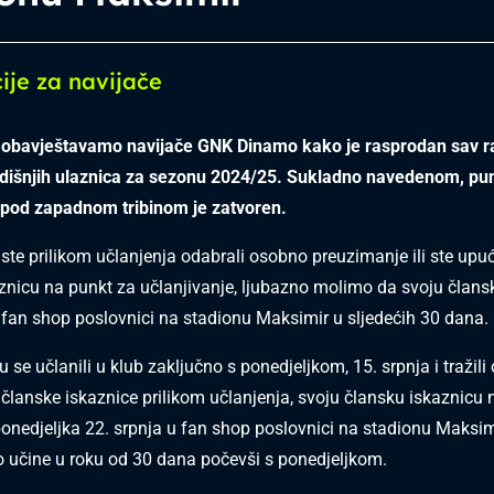
ije za navijače
obavještavamo navijače GNK Dinamo kako je rasprodan sav r
odišnjih ulaznica za sezonu 2024/25. Sukladno navedenom, pu
 pod zapadnom tribinom je zatvoren.
 ste prilikom učlanjenja odabrali osobno preuzimanje ili ste upuć
znicu na punkt za učlanjivanje, ljubazno molimo da svoju člans
fan shop poslovnici na stadionu Maksimir u sljedećih 30 dana.
su se učlanili u klub zaključno s ponedjeljkom, 15. srpnja i tražil
članske iskaznice prilikom učlanjenja, svoju člansku iskaznicu
ponedjeljka 22. srpnja u fan shop poslovnici na stadionu Maksimi
 učine u roku od 30 dana počevši s ponedjeljkom.