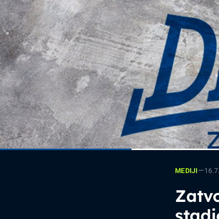
—
16.7
MEDIJI
Zatvo
stad