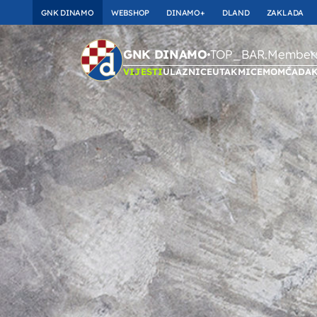
GNK DINAMO
WEBSHOP
DINAMO+
DLAND
ZAKLADA
TOP_BAR.Membersh
GNK DINAMO
VIJESTI
ULAZNICE
UTAKMICE
MOMČAD
A