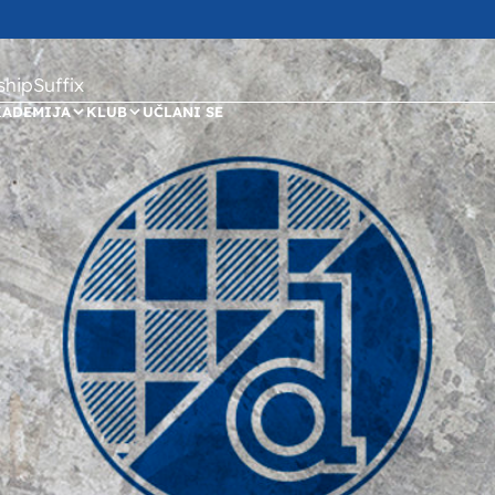
ipSuffix
KADEMIJA
KLUB
UČLANI SE