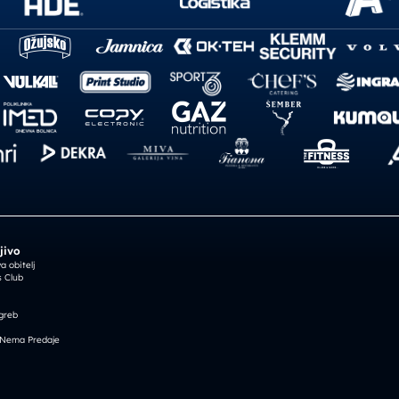
jivo
 obitelj
 Club
greb
 Nema Predaje