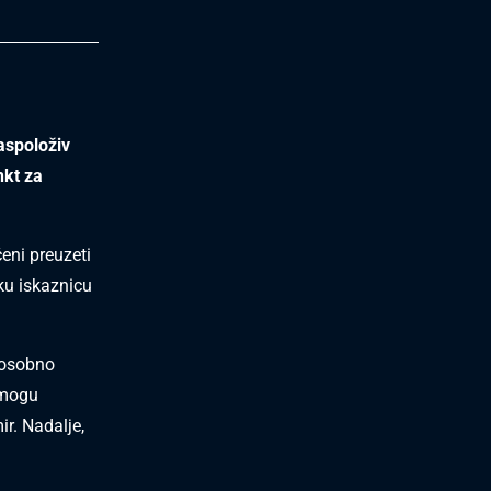
aspoloživ
nkt za
eni preuzeti
ku iskaznicu
i osobno
 mogu
r. Nadalje,