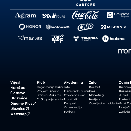
Vijesti
Klub
Akademija
Info
Zaniml
Organizacija kluba
Info
Kontakt
Dinamova
Momčad
Povijest Dinama
Memorijalni turnir
Press
Business
Članstvo
Stadion Maksimir
Otvorena škola
Marketing
dLand
Utakmice
Etičko povjerenstvo
Momčadi
Karijere
Povijest
Dinamo Plus
Kampovi
Obavijest o incidentu
Grad Za
Organizacija
Navijači
Ulaznice
Povijest
Zaklada
Webshop