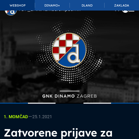
WEBSHOP
DINAMO+
DLAND
ZAKLADA
TOP_BAR.MembershipSuffix
—
25.1.2021
1. MOMČAD
Zatvorene prijave za