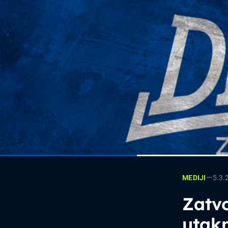
—
5.3.
MEDIJI
Zatvo
utak