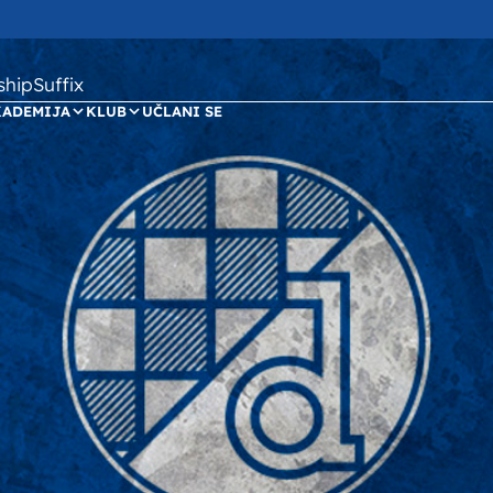
ipSuffix
KADEMIJA
KLUB
UČLANI SE