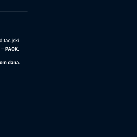
itacijski
 – PAOK.
kom dana.