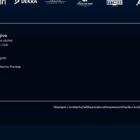
jivo
 obitelj
 Club
greb
 Nema Predaje
Obavijest o incidentu
Zaštita privatnosti
Impressum
Pravila o kori