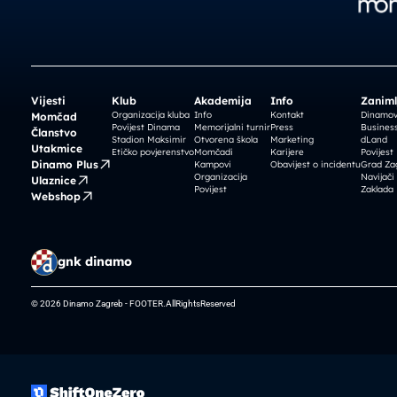
Vijesti
Klub
Akademija
Info
Zaniml
Organizacija kluba
Info
Kontakt
Dinamova
Momčad
Povijest Dinama
Memorijalni turnir
Press
Business
Članstvo
Stadion Maksimir
Otvorena škola
Marketing
dLand
Utakmice
Etičko povjerenstvo
Momčadi
Karijere
Povijest
Dinamo Plus
Kampovi
Obavijest o incidentu
Grad Za
Organizacija
Navijači
Ulaznice
Povijest
Zaklada
Webshop
gnk dinamo
© 2026 Dinamo Zagreb - FOOTER.AllRightsReserved