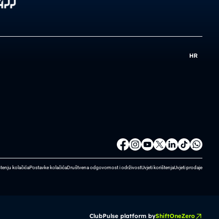
HR
štenju kolačića
Postavke kolačića
Društvena odgovornost i održivost
Uvjeti korištenja
Uvjeti prodaje
ClubPulse platform by
ShiftOneZero