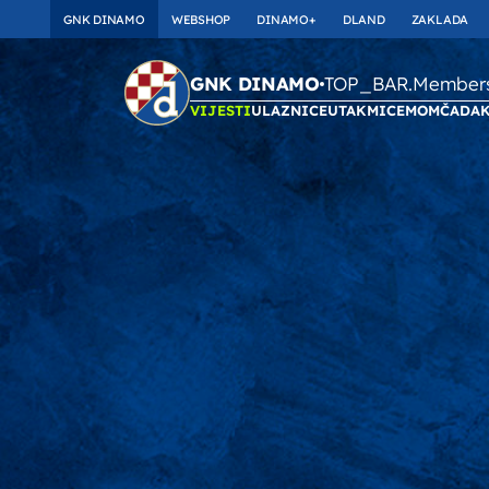
GNK DINAMO
WEBSHOP
DINAMO+
DLAND
ZAKLADA
TOP_BAR.Membersh
GNK DINAMO
VIJESTI
ULAZNICE
UTAKMICE
MOMČAD
A