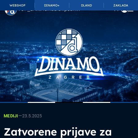
WEBSHOP
DINAMO+
DLAND
ZAKLADA
TOP_BAR.MembershipSuffix
—
23.5.2025
MEDIJI
Zatvorene prijave za