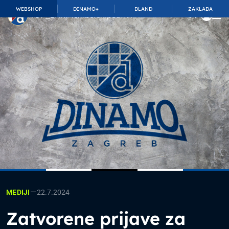
WEBSHOP
DINAMO+
DLAND
ZAKLADA
TOP_BAR.MembershipSuffix
—
22.7.2024
MEDIJI
Zatvorene prijave za