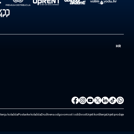
HR
štenju kolačića
Postavke kolačića
Društvena odgovornost i održivost
Uvjeti korištenja
Uvjeti prodaje