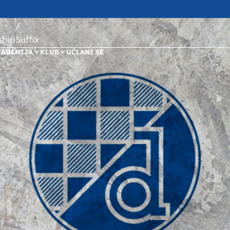
ipSuffix
KADEMIJA
KLUB
UČLANI SE