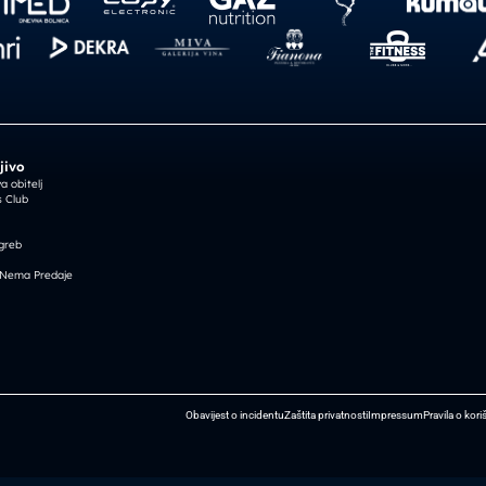
jivo
 obitelj
 Club
greb
 Nema Predaje
Obavijest o incidentu
Zaštita privatnosti
Impressum
Pravila o kori