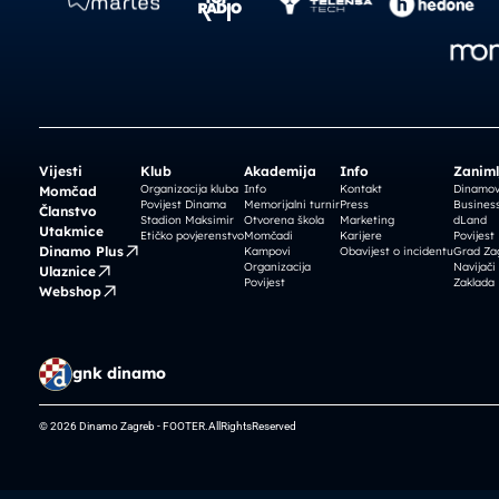
Vijesti
Klub
Akademija
Info
Zaniml
Organizacija kluba
Info
Kontakt
Dinamova
Momčad
Povijest Dinama
Memorijalni turnir
Press
Business
Članstvo
Stadion Maksimir
Otvorena škola
Marketing
dLand
Utakmice
Etičko povjerenstvo
Momčadi
Karijere
Povijest
Dinamo Plus
Kampovi
Obavijest o incidentu
Grad Za
Organizacija
Navijači
Ulaznice
Povijest
Zaklada
Webshop
gnk dinamo
© 2026 Dinamo Zagreb - FOOTER.AllRightsReserved