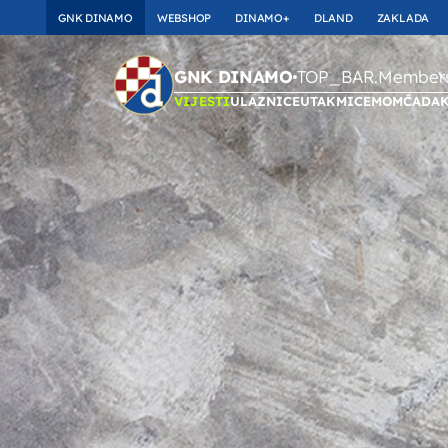
GNK DINAMO
WEBSHOP
DINAMO+
DLAND
ZAKLADA
TOP_BAR.Membersh
GNK DINAMO
VIJESTI
ULAZNICE
UTAKMICE
MOMČAD
A