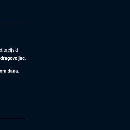
itacijski
 dragovoljac.
kom dana.