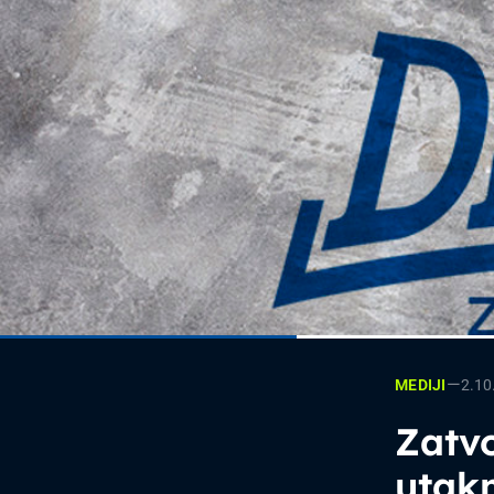
—
2.10
MEDIJI
Zatvo
utak