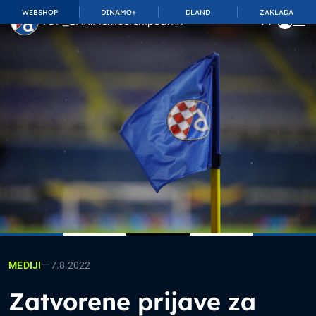
WEBSHOP
DINAMO+
DLAND
ZAKLADA
TOP_BAR.MembershipSuffix
—
7.8.2022
MEDIJI
Zatvorene prijave za