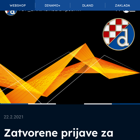
WEBSHOP
DINAMO+
DLAND
ZAKLADA
TOP_BAR.MembershipSuffix
22.2.2021
Zatvorene prijave za