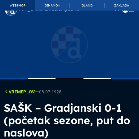
WEBSHOP
DINAMO+
DLAND
ZAKLADA
TOP_BAR.MembershipSuffix
—
VREMEPLOV
08.07.1928.
SAŠK – Gradjanski 0-1
(početak sezone, put do
naslova)