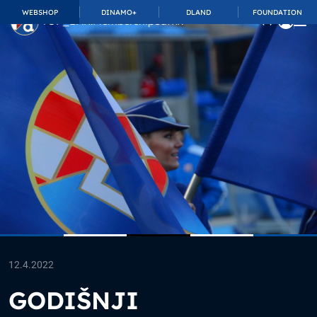
WEBSHOP
DINAMO+
DLAND
FOUNDATION
TOP_BAR.MembershipSuffix
12.4.2022
GODIŠNJI