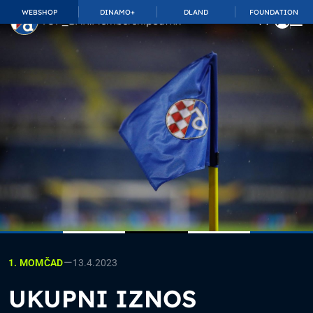
WEBSHOP
DINAMO+
DLAND
FOUNDATION
TOP_BAR.MembershipSuffix
—
13.4.2023
1. MOMČAD
UKUPNI IZNOS