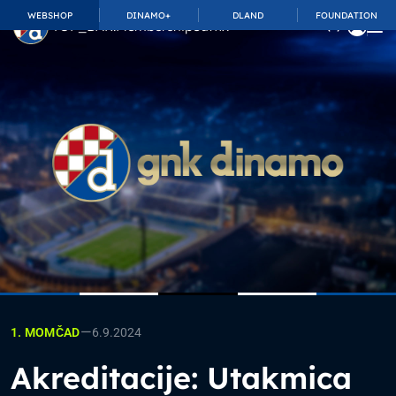
WEBSHOP
DINAMO+
DLAND
FOUNDATION
TOP_BAR.MembershipSuffix
—
6.9.2024
1. MOMČAD
Akreditacije: Utakmica