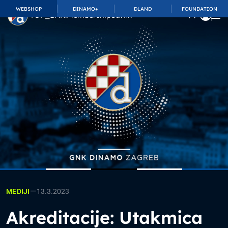
WEBSHOP
DINAMO+
DLAND
FOUNDATION
TOP_BAR.MembershipSuffix
—
13.3.2023
MEDIJI
Akreditacije: Utakmica