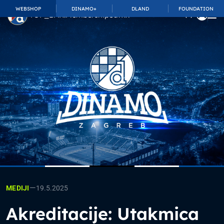
WEBSHOP
DINAMO+
DLAND
FOUNDATION
TOP_BAR.MembershipSuffix
—
19.5.2025
MEDIJI
Akreditacije: Utakmica