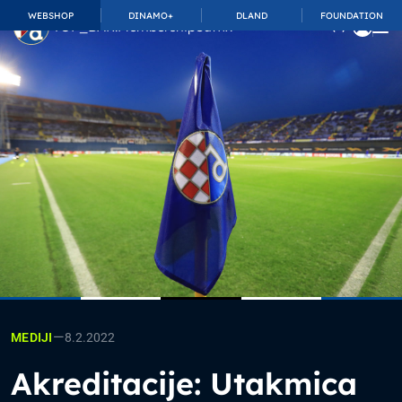
WEBSHOP
DINAMO+
DLAND
FOUNDATION
TOP_BAR.MembershipSuffix
—
8.2.2022
MEDIJI
Akreditacije: Utakmica