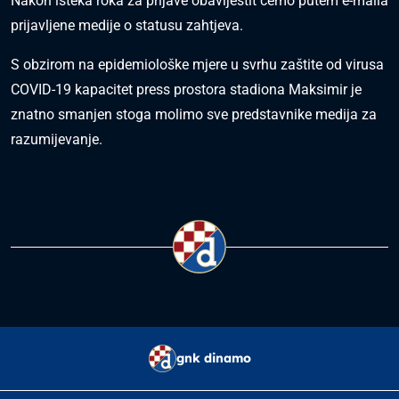
Nakon isteka roka za prijave obavijestit ćemo putem e-maila
prijavljene medije o statusu zahtjeva.
S obzirom na epidemiološke mjere u svrhu zaštite od virusa
COVID-19 kapacitet press prostora stadiona Maksimir je
znatno smanjen stoga molimo sve predstavnike medija za
razumijevanje.
gnk dinamo