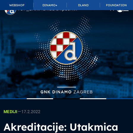
WEBSHOP
DINAMO+
DLAND
FOUNDATION
TOP_BAR.MembershipSuffix
—
17.2.2022
MEDIJI
Akreditacije: Utakmica