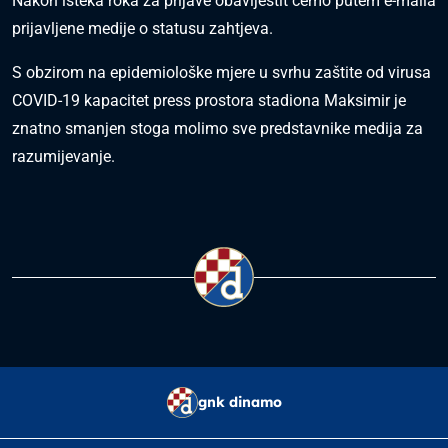
Nakon isteka roka za prijave obavijestit ćemo putem e-maila
prijavljene medije o statusu zahtjeva.
S obzirom na epidemiološke mjere u svrhu zaštite od virusa
COVID-19 kapacitet press prostora stadiona Maksimir je
znatno smanjen stoga molimo sve predstavnike medija za
razumijevanje.
gnk dinamo