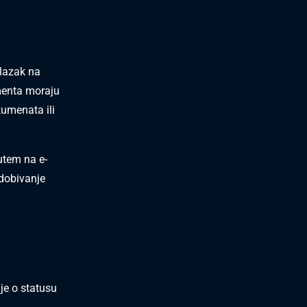
ulazak na
menta moraju
kumenata ili
utem na e-
 dobivanje
je o statusu