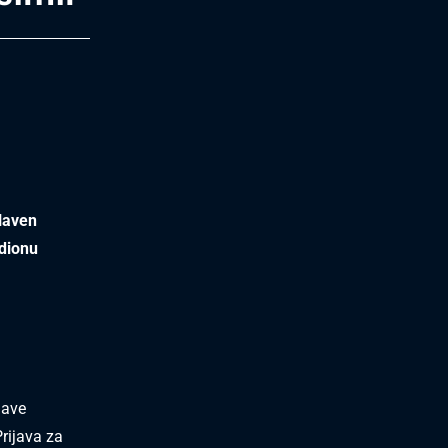
Slaven
adionu
jave
rijava za