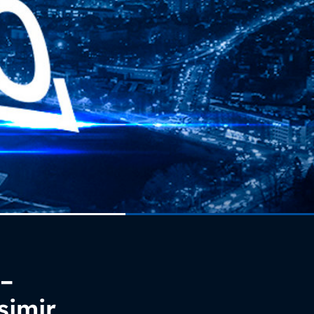
 –
simir