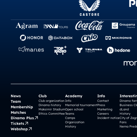
News
Club
Academy
Info
Interesti
Club organization
Info
Contact
Dinamo fam
Team
Dinamo history
Memorial tournament
Press
Business Cl
Membership
Maksimir Stadium
Open school
Marketing
dLand
Matches
Ethics Committee
Teams
Careers
History
Dinamo Plus
Camps
Incident notice
City of Zag
Organization
Fans
Tickets
History
Nema Preda
Webshop