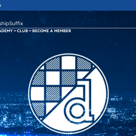
N
ipSuffix
ADEMY
CLUB
BECOME A MEMBER