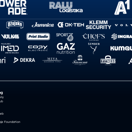
ng
ily
ub
reb
je Foundation