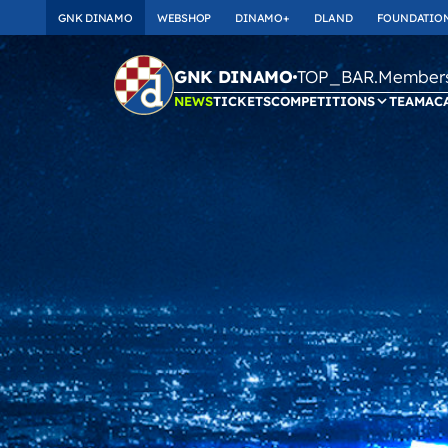
GNK DINAMO
WEBSHOP
DINAMO+
DLAND
FOUNDATIO
TOP_BAR.Membersh
GNK DINAMO
NEWS
TICKETS
COMPETITIONS
TEAM
AC