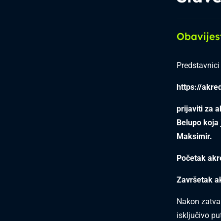
Obavijes
Predstavnic
https://akre
prijaviti za
Belupo koja 
Maksimir.
Početak akr
Završetak a
Nakon zatvar
isključivo p