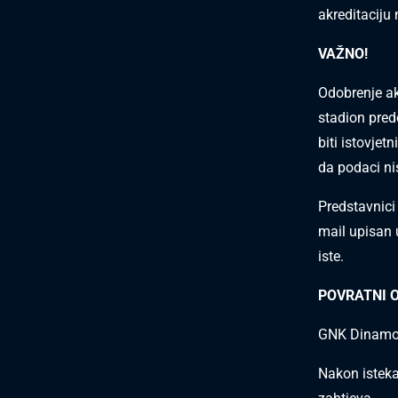
akreditaciju
VAŽNO!
Odobrenje ak
stadion pre
biti istovje
da podaci ni
Predstavnici
mail upisan u
iste.
POVRATNI 
GNK Dinamo z
Nakon isteka