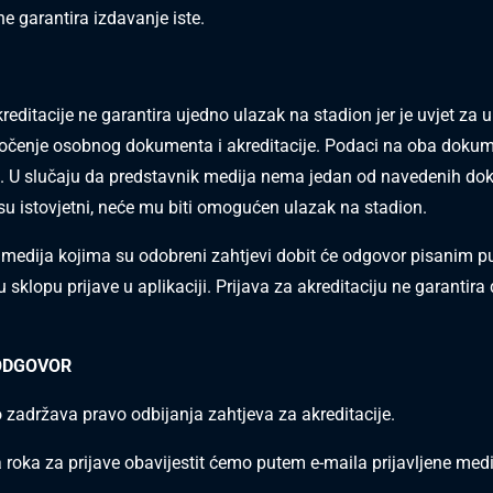
 ne garantira izdavanje iste.
reditacije ne garantira ujedno ulazak na stadion jer je uvjet za 
dočenje osobnog dokumenta i akreditacije. Podaci na oba doku
tni. U slučaju da predstavnik medija nema jedan od navedenih do
su istovjetni, neće mu biti omogućen ulazak na stadion.
 medija kojima su odobreni zahtjevi dobit će odgovor pisanim p
 sklopu prijave u aplikaciji. Prijava za akreditaciju ne garantira
ODGOVOR
adržava pravo odbijanja zahtjeva za akreditacije.
 roka za prijave obavijestit ćemo putem e-maila prijavljene medi