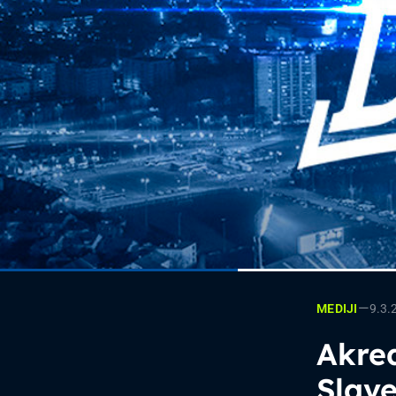
—
9.3.
MEDIJI
Akred
Slav