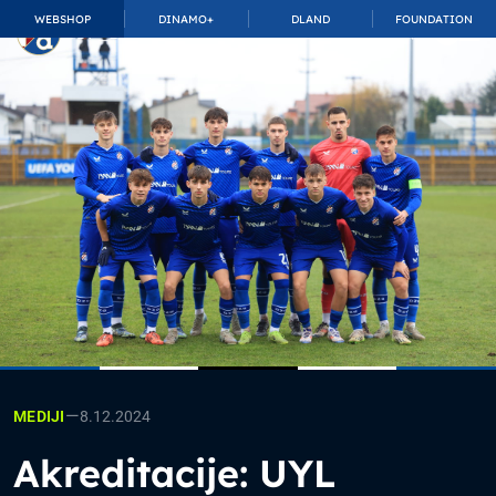
WEBSHOP
DINAMO+
DLAND
FOUNDATION
TOP_BAR.MembershipSuffix
—
8.12.2024
MEDIJI
Akreditacije: UYL