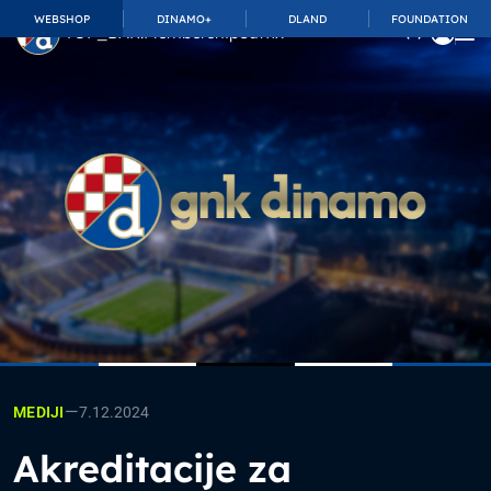
WEBSHOP
DINAMO+
DLAND
FOUNDATION
TOP_BAR.MembershipSuffix
—
7.12.2024
MEDIJI
Akreditacije za