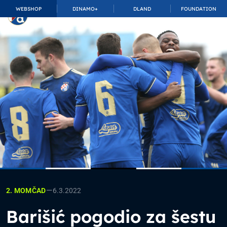
WEBSHOP
DINAMO+
DLAND
FOUNDATION
TOP_BAR.MembershipSuffix
—
6.3.2022
2. MOMČAD
Barišić pogodio za šestu