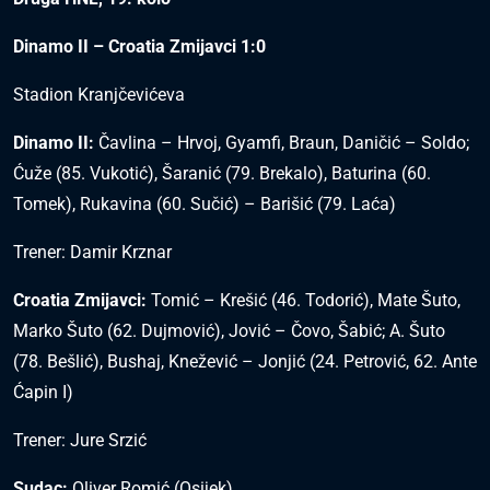
Dinamo II – Croatia Zmijavci 1:0
Stadion Kranjčevićeva
Dinamo II:
Čavlina – Hrvoj, Gyamfi, Braun, Daničić – Soldo;
Ćuže (85. Vukotić), Šaranić (79. Brekalo), Baturina (60.
Tomek), Rukavina (60. Sučić) – Barišić (79. Laća)
Trener: Damir Krznar
Croatia Zmijavci:
Tomić – Krešić (46. Todorić), Mate Šuto,
Marko Šuto (62. Dujmović), Jović – Čovo, Šabić; A. Šuto
(78. Bešlić), Bushaj, Knežević – Jonjić (24. Petrović, 62. Ante
Ćapin I)
Trener: Jure Srzić
Sudac:
Oliver Romić (Osijek)