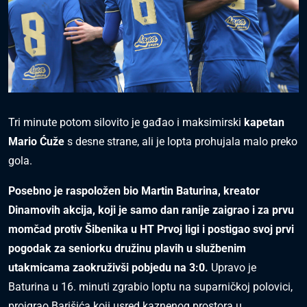
Tri minute potom silovito je gađao i maksimirski
kapetan
Mario Ćuže
s desne strane, ali je lopta prohujala malo preko
gola.
Posebno je raspoložen bio Martin Baturina, kreator
Dinamovih akcija, koji je samo dan ranije zaigrao i za prvu
momčad protiv Šibenika u HT Prvoj ligi i postigao svoj prvi
pogodak za seniorku družinu plavih u službenim
utakmicama zaokruživši pobjedu na 3:0.
Upravo je
Baturina u 16. minuti zgrabio loptu na suparničkoj polovici,
proigrao Barišića koji usred kaznenog prostora u