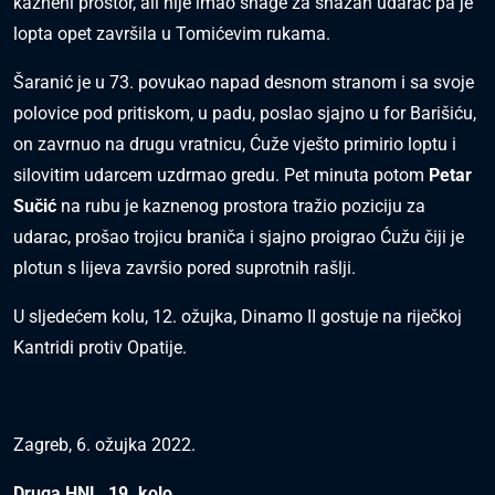
kazneni prostor, ali nije imao snage za snažan udarac pa je
lopta opet završila u Tomićevim rukama.
Šaranić je u 73. povukao napad desnom stranom i sa svoje
polovice pod pritiskom, u padu, poslao sjajno u for Barišiću,
on zavrnuo na drugu vratnicu, Ćuže vješto primirio loptu i
silovitim udarcem uzdrmao gredu. Pet minuta potom
Petar
Sučić
na rubu je kaznenog prostora tražio poziciju za
udarac, prošao trojicu braniča i sjajno proigrao Ćužu čiji je
plotun s lijeva završio pored suprotnih rašlji.
U sljedećem kolu, 12. ožujka, Dinamo II gostuje na riječkoj
Kantridi protiv Opatije.
Zagreb, 6. ožujka 2022.
Druga HNL, 19. kolo