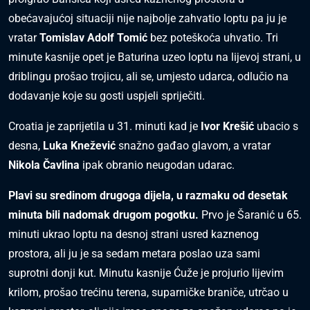
obećavajućoj situaciji nije najbolje zahvatio loptu pa ju je
vratar
Tomislav Adolf Tomić
bez poteškoća uhvatio. Tri
minute kasnije opet je Baturina uzeo loptu na lijevoj strani, u
driblingu prošao trojicu, ali se, umjesto udarca, odlučio na
dodavanje koje su gosti uspjeli spriječiti.
Croatia je zaprijetila u 31. minuti kad je
Ivor Krešić
ubacio s
desna,
Luka Knežević
snažno gađao glavom, a vratar
Nikola Čavlina
ipak obranio neugodan udarac.
Plavi su sredinom drugoga dijela, u razmaku od desetak
minuta bili nadomak drugom pogotku.
Prvo je Šaranić u 65.
minuti ukrao loptu na desnoj strani usred kaznenog
prostora, ali ju je sa sedam metara poslao uza sami
suprotni donji kut. Minutu kasnije Ćuže je projurio lijevim
krilom, prošao trećinu terena, suparničke braniče, utrčao u