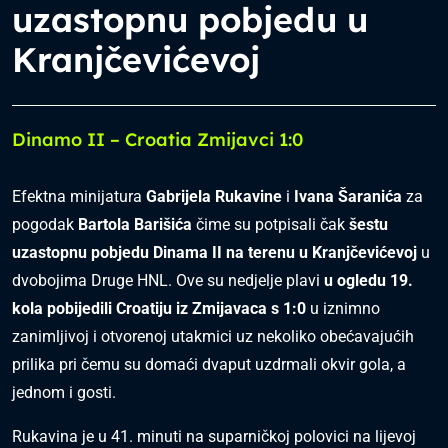
uzastopnu pobjedu u
Kranjčevićevoj
Dinamo II – Croatia Zmijavci 1:0
Efektna minijatura
Gabrijela Rukavine
i
Ivana Šaranića
za
pogodak
Bartola Barišića
čime su potpisali čak
šestu
uzastopnu pobjedu Dinama II na terenu u Kranjčevićevoj
u
dvobojima Druge HNL. Ove su nedjelje plavi
u ogledu 19.
kola pobijedili Croatiju iz Zmijavaca s 1:0
u iznimno
zanimljivoj i otvorenoj utakmici uz nekoliko obećavajućih
prilika pri čemu su domaći dvaput uzdrmali okvir gola, a
jednom i gosti.
Rukavina je u 41. minuti na suparničkoj polovici na lijevoj