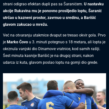
strani odigrao efektan dupli pas sa Šaranićem.
U nastavku
akcije Rukavina mu je ponovno prosiljedio loptu, Šaranić
utrčao u kazneni prostor, zavrnuo u sredinu, a Barišić
glavom zakucao u mrežu.
Već na otvaranju utakmice dvaput se tresao okvir gola. Prvo
je
Marko Čovo
u 3. minuti potegnuo s 18 metara, ali lopta je
okrznula vanjski dio Dinamove vratnice, kod samih rašlji.
Šest minuta kasnije Barišić je na drugoj strani, nakon
udarca iz kuta, glavom poslao loptu na gornji dio grede.