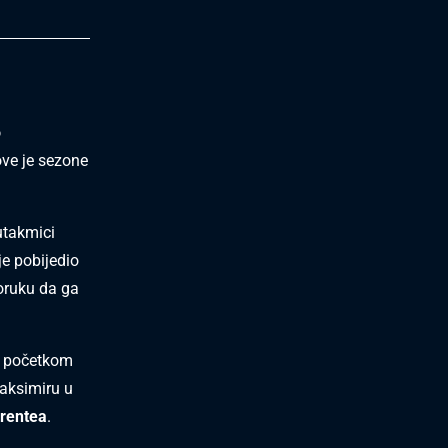
o
ove je sezone
utakmici
je pobijedio
poruku da ga
u, početkom
Maksimiru u
rrentea
.