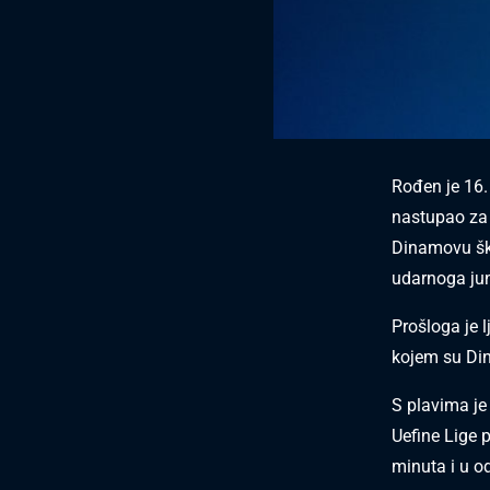
Rođen je 16.
nastupao za 
Dinamovu ško
udarnoga jun
Prošloga je 
kojem su Din
S plavima je
Uefine Lige p
minuta i u od