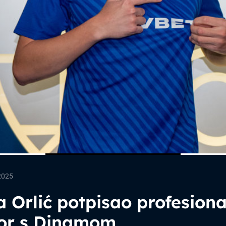
2025
 Orlić potpisao profesiona
or s Dinamom