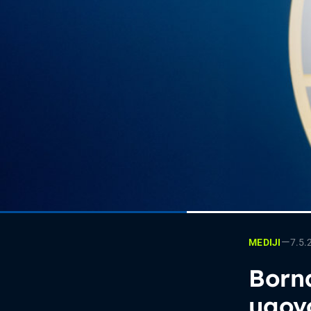
—
7.5.
MEDIJI
Borna
ugov