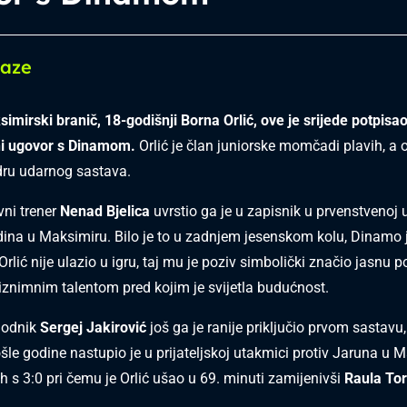
laze
simirski branič, 18-godišnji Borna Orlić, ove je srijede potpisa
ni ugovor s Dinamom.
Orlić je član juniorske momčadi plavih, a 
dru udarnog sastava.
vni trener
Nenad Bjelica
uvrstio ga je u zapisnik u prvenstvenoj 
dina u Maksimiru. Bilo je to u zadnjem jesenskom kolu, Dinamo 
 Orlić nije ulazio u igru, taj mu je poziv simbolički značio jasnu 
iznimnim talentom pred kojim je svijetla budućnost.
thodnik
Sergej Jakirović
još ga je ranije priključio prvom sastav
šle godine nastupio je u prijateljskoj utakmici protiv Jaruna u 
h s 3:0 pri čemu je Orlić ušao u 69. minuti zamijenivši
Raula To