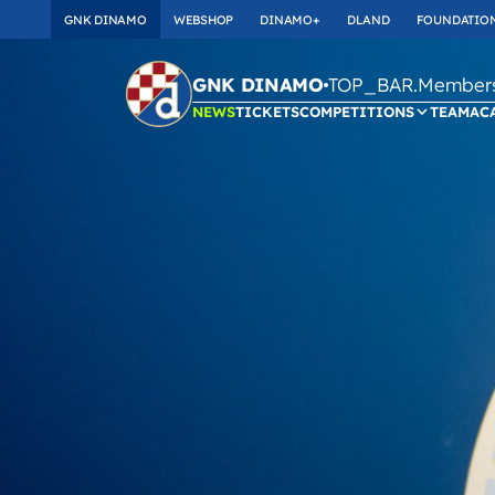
GNK DINAMO
WEBSHOP
DINAMO+
DLAND
FOUNDATIO
TOP_BAR.Membersh
GNK DINAMO
NEWS
TICKETS
COMPETITIONS
TEAM
AC