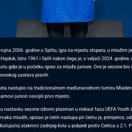
 rujna 2006. godine u Splitu, igra na mjestu stopera, u mlađim j
Hajduk, Istru 1961 i Split nakon čega je, u veljači 2024. godine,
lu gdje je u početku igrao za mlađe juniore. Ove je sezone bio 
iorskog sastava plavih.
ljeta nastupio na tradicionalnom međunarodnom turniru Mlade
amovi juniori osvojili prvo mjesto.
 u nastavku sezone izborio plasman u nokaut fazu UEFA Youth 
rvaka mladih, upisao je četiri nastupa pri čemu je, primjerice, o
lučujućoj utakmici zadnjeg kola u pobjedi protiv Celtica s 2:1. P