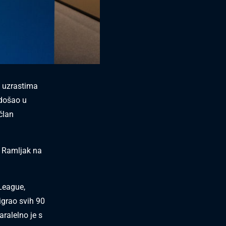
e uzrastima
 došao u
član
n Ramljak na
League,
digrao svih 90
aralelno je s