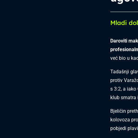
Mladi do
Daroviti mak
profesional
već bio u ka
Tadašnji gla
protiv Varaž
s 3:2, a iako
klub smatra 
Bjeličin pre
kolovoza pro
pobjedi plavi