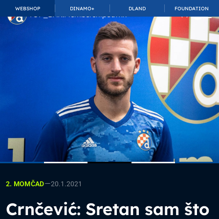
WEBSHOP
DINAMO+
DLAND
FOUNDATION
TOP_BAR.MembershipSuffix
—
20.1.2021
2. MOMČAD
Crnčević: Sretan sam što