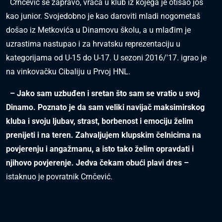
Crnčević se zapravo, vraća u klub iz kojega je otišao još
kao junior. Svojedobno je kao daroviti mladi nogometaš
došao iz Metkovića u Dinamovu školu, a u mlađim je
uzrastima nastupao i za hrvatsku reprezentaciju u
kategorijama od U-15 do U-17. U sezoni 2016/'17. igrao je
na vinkovačku Cibaliju u Prvoj HNL.
– Jako sam uzbuđen i sretan što sam se vratio u svoj
Dinamo. Poznato je da sam veliki navijač maksimirskog
kluba i svoju ljubav, strast, borbenost i emociju želim
prenijeti i na teren. Zahvaljujem klupskim čelnicima na
povjerenju i angažmanu, a isto tako želim opravdati i
njihovo povjerenje. Jedva čekam obući plavi dres –
istaknuo je povratnik Crnčević.