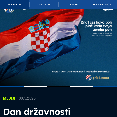
WEBSHOP
DINAMO+
DLAND
FOUNDATION
TOP_BAR.MembershipSuffix
—
30.5.2025
MEDIJI
Dan državnosti