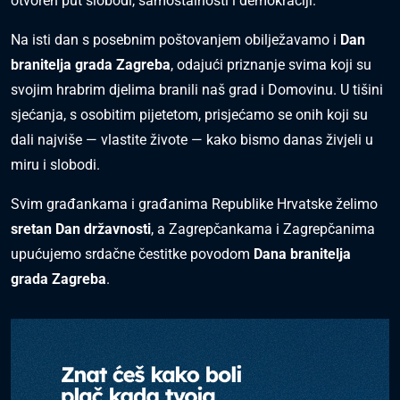
otvoren put slobodi, samostalnosti i demokraciji.
Na isti dan s posebnim poštovanjem obilježavamo i
Dan
branitelja grada Zagreba
, odajući priznanje svima koji su
svojim hrabrim djelima branili naš grad i Domovinu. U tišini
sjećanja, s osobitim pijetetom, prisjećamo se onih koji su
dali najviše — vlastite živote — kako bismo danas živjeli u
miru i slobodi.
Svim građankama i građanima Republike Hrvatske želimo
sretan Dan državnosti
, a Zagrepčankama i Zagrepčanima
upućujemo srdačne čestitke povodom
Dana branitelja
grada Zagreba
.