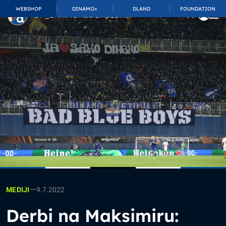
WEBSHOP
DINAMO+
DLAND
FOUNDATION
TOP_BAR.MembershipSuffix
—
9.7.2022
MEDIJI
Derbi na Maksimiru: