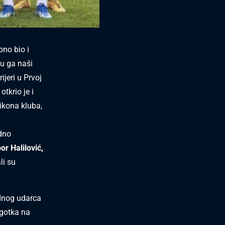
bno bio i
su ga naši
ijeri u Prvoj
 otkrio je i
ikona kluba,
dno
or Halilović,
li su
odnog udarca
ogotka na