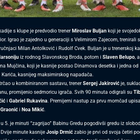
ije s klupe je predvodio trener
Miroslav Buljan
koji je svojedo
or. Igrao je zajedno u generaciji s Velimirom Zajecom, trenirali 
učnjaci Milan Antolković i Rudolf Cvek. Buljan je u trenerskoj kar
arsoniju
iz rodnog Slavonskog Broda, potom i
Slaven Belupo
, a
ina Mujčina, koji je kasnije postao Dinamova desetka i jedna od 
a Karića, kasnijeg maksimirskog napadača.
trčao u kombiniranom sastavu, trener
Sergej Jakirović
je, sukla
nu, promijenio sedmoricu igrača. Svih 90 minuta odigrali su
Tib
čić
i
Gabriel Rukavina
. Premijerni nastup za prvu momčad upisa
 Graonić
i
Noa Mikić
.
u 5. je minuti “zagrijao” Babinu Gredu pogodivši gredu iz slob
 Dvije minute kasnije
Josip Drmić
zabio je prvi od svoja četiri p