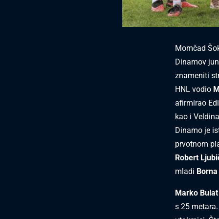
Momčad Šokad
Dinamov juni
znameniti str
HNL vodio
M
afirmirao Ed
kao i Veldin
Dinamo je is
prvotnom pla
Robert Ljubi
mladi
Borna
Marko Bulat
s 25 metara.