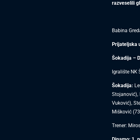
razveselili g
Babina Gred
Prijateljska
Šokadija – 
Igralište NK
Šokadija:
Leš
Stojanović), 
Vuković), Ste
Mišković (73.
Trener: Miro
Dinamo; 1. p