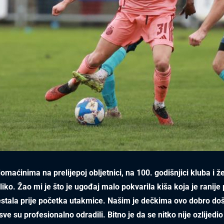
omaćinima na prelijepoj obljetnici, na 100. godišnjici kluba i ž
iko. Žao mi je što je ugođaj malo pokvarila kiša koja je ranije 
stala prije početka utakmice. Našim je dečkima ovo dobro doš
sve su profesionalno odradili. Bitno je da se nitko nije ozlijedi