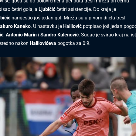
oviše, gosti su do poluvremena pet puta tresli mrežu pri čemu
isao četiri gola, a
Ljubičić
četiri asistencije. Do kraja je
bičić
namjestio još jedan gol. Mrežu su u prvom dijelu tresli
akuro Kaneko
. U nastavku je
Halilović
potpisao još jedan pogod
ić, Antonio Marin
i
Sandro Kulenović
. Sudac je svirao kraj na is
sredno nakon
Halilovićeva
pogotka za 0:9.