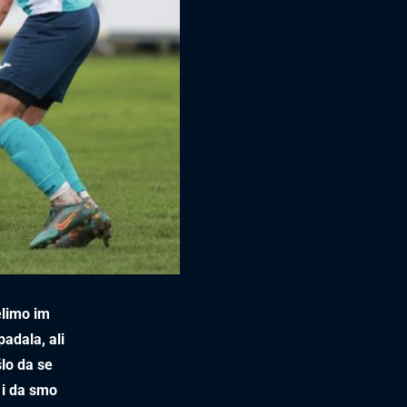
elimo im
padala, ali
lo da se
o i da smo