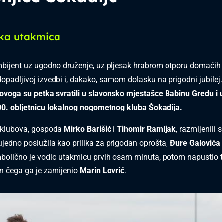
jska utakmica
bijent uz ugodno druženje, uz pljesak hrabrom otporu domaćih ig
opadljivoj izvedbi i, dakako, samom dolasku na prigodni jubilej.
voga su petka svratili u slavonsko mjestašce Babinu Gredu i u
00. obljetnicu lokalnog nogometnog kluba Šokadija.
i klubova, gospoda
Mirko Barišić
i
Tihomir Ramljak
, razmijenili 
ujedno poslužila kao prilika za prigodan oproštaj
Đure Galovića
bolično je vodio utakmicu prvih osam minuta, potom napustio 
n čega ga je zamijenio
Marin Lovrić
.