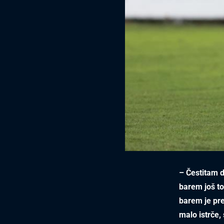
– Čestitam d
barem još tol
barem je pre
malo istrče, 