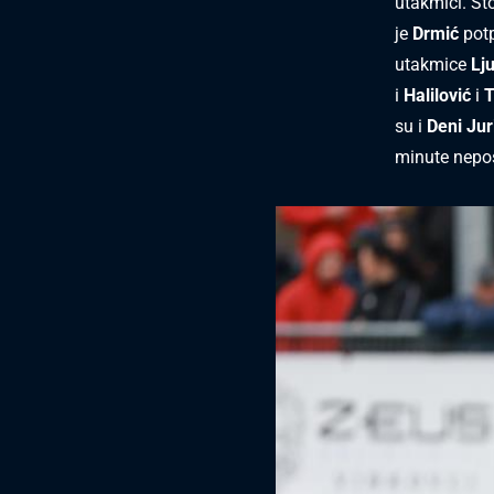
utakmici. Št
je
Drmić
potp
utakmice
Lju
i
Halilović
i
T
su i
Deni Jur
minute nepo