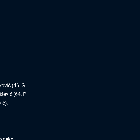
ković (46. G.
šević (64. P.
ić),
Kaneko,