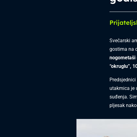
Prijatel
Svečarski am
gostima na d
nogometaši o
“okruglu”, 1
Predsjednic
utakmica je 
suđenja. Sim
pljesak nako