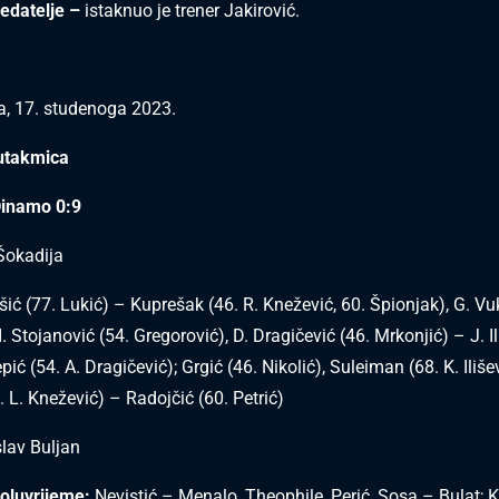
ledatelje –
istaknuo je trener Jakirović.
a, 17. studenoga 2023.
 utakmica
Dinamo 0:9
 Šokadija
ić (77. Lukić) – Kuprešak (46. R. Knežević, 60. Špionjak), G. Vu
I. Stojanović (54. Gregorović), D. Dragičević (46. Mrkonjić) – J. Ili
pić (54. A. Dragičević); Grgić (46. Nikolić), Suleiman (68. K. Ilišev
 L. Knežević) – Radojčić (60. Petrić)
slav Buljan
oluvrijeme:
Nevistić – Menalo, Theophile, Perić, Sosa – Bulat; 