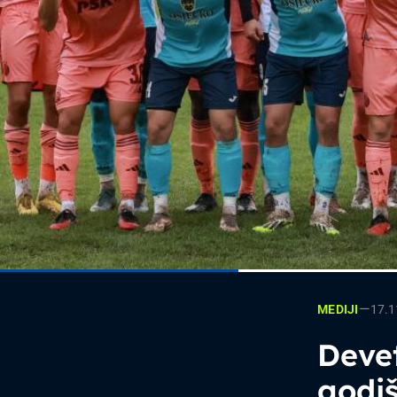
—
17.1
MEDIJI
Deve
godiš