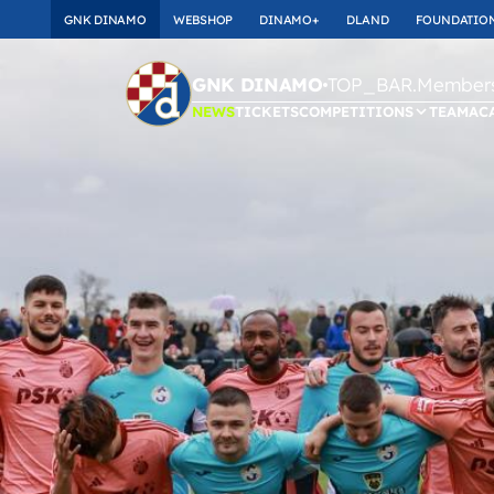
GNK DINAMO
WEBSHOP
DINAMO+
DLAND
FOUNDATIO
TOP_BAR.Membersh
GNK DINAMO
NEWS
TICKETS
COMPETITIONS
TEAM
AC