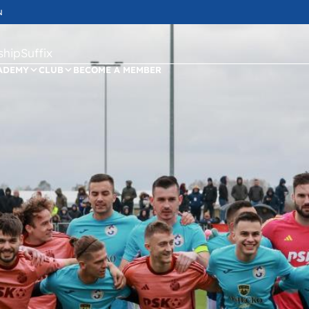
N
ipSuffix
ADEMY
CLUB
BECOME A MEMBER