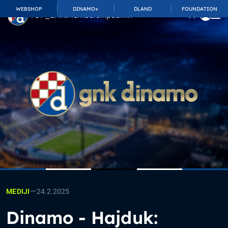
WEBSHOP
DINAMO+
DLAND
FOUNDATION
TOP_BAR.MembershipSuffix
—
24.2.2025
MEDIJI
Dinamo - Hajduk: