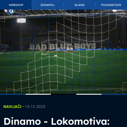
WEBSHOP
DINAMO+
DLAND
FOUNDATION
TOP_BAR.MembershipSuffix
—
15.12.2025
NAVIJAČI
Dinamo - Lokomotiva: