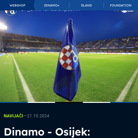
WEBSHOP
DINAMO+
DLAND
FOUNDATION
TOP_BAR.MembershipSuffix
—
21.10.2024
NAVIJAČI
Dinamo - Osijek: