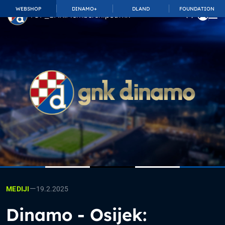
WEBSHOP
DINAMO+
DLAND
FOUNDATION
TOP_BAR.MembershipSuffix
—
19.2.2025
MEDIJI
Dinamo - Osijek: