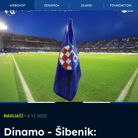
WEBSHOP
DINAMO+
DLAND
FOUNDATION
TOP_BAR.MembershipSuffix
—
4.11.2022
NAVIJAČI
Dinamo - Šibenik: