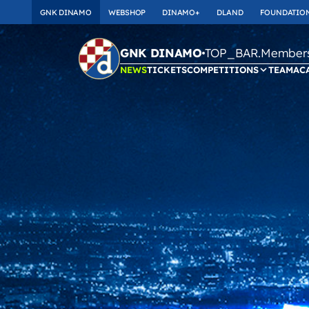
GNK DINAMO
WEBSHOP
DINAMO+
DLAND
FOUNDATIO
TOP_BAR.Membersh
GNK DINAMO
NEWS
TICKETS
COMPETITIONS
TEAM
AC