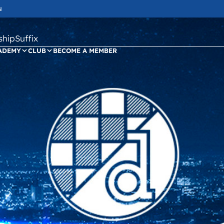
N
ipSuffix
ADEMY
CLUB
BECOME A MEMBER