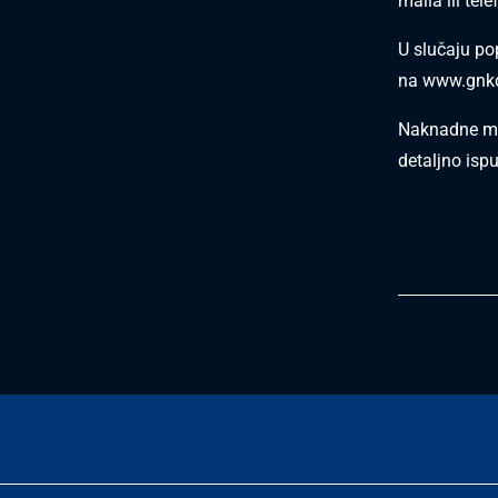
maila ili tele
U slučaju po
na
www.gnkd
Naknadne mo
detaljno isp