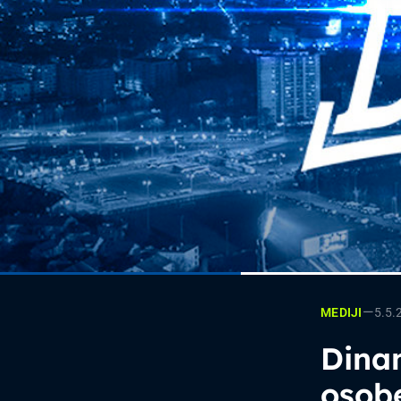
—
5.5.
MEDIJI
Dinam
osobe