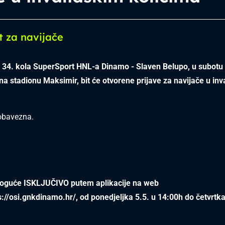
t za navijače
 34. kola SuperSport HNL-a Dinamo - Slaven Belupo, u subotu 
 na stadionu Maksimir, bit će otvorene prijave za navijače u in
 obavezna.
moguće ISKLJUČIVO putem aplikacije na web
s://osi.gnkdinamo.hr/
, od ponedjeljka 5.5. u 14:00h do četvrtka