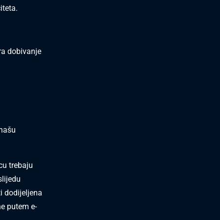
iteta.
ra dobivanje
 našu
cu trebaju
slijedu
i dodijeljena
ane putem e-