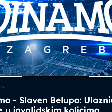
2025
o - Slaven Belupo: Ulazni
 u invalidskim kolicima