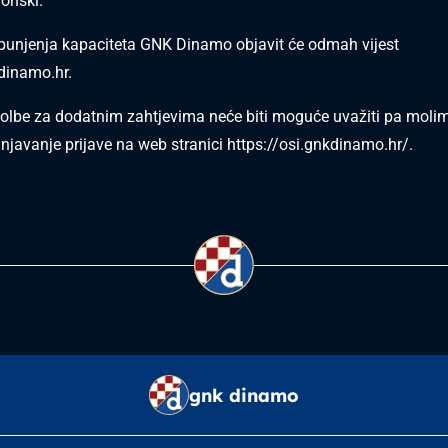
fonski.
punjenja kapaciteta GNK Dinamo objavit će odmah vijest
inamo.hr
.
lbe za dodatnim zahtjevima neće biti moguće uvažiti pa moli
unjavanje prijave na web stranici
https://osi.gnkdinamo.hr/
.
gnk dinamo