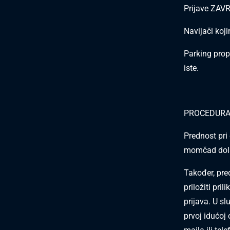
Prijave ZAVR
Navijači koj
Parking prop
iste.
PROCEDURA
Prednost pri
momčad dola
Također, pre
priložiti pri
prijava. U s
prvoj idućoj 