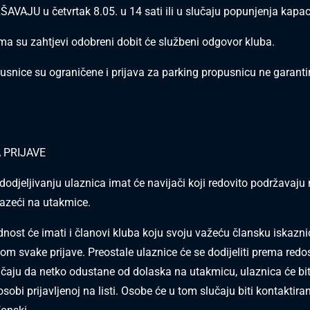
ŠAVAJU u četvrtak 8.05. u 14 sati ili u slučaju popunjenja kapac
ima su zahtjevi odobreni dobit će službeni odgovor kluba.
usnice su ograničene i prijava za parking propusnicu ne garanti
 PRIJAVE
 dodjeljivanju ulaznica imat će navijači koji redovito podržavaju
zeći na utakmice.
dnost će imati i članovi kluba koju svoju važeću člansku iskazni
likom svake prijave. Preostale ulaznice će se dodijeliti prema redo
lučaju da netko odustane od dolaska na utakmicu, ulaznica će bit
osobi prijavljenoj na listi. Osobe će u tom slučaju biti kontaktir