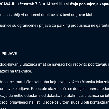
ŠAVAJU u četvrtak 7.8. u 14 sati ili u slučaju popunjenja kapac
ima su zahtjevi odobreni dobit će službeni odgovor kluba.
usnice su ograničene i prijava za parking propusnicu ne garanti
 PRIJAVE
 dodjeljivanju ulaznica imat će navijači koji redovito podržavaju
zeći na utakmice.
dnost će imati i članovi kluba koju svoju važeću člansku iskazni
likom svake prijave. Preostale ulaznice će se dodijeliti prema redo
lučaju da netko odustane od dolaska na utakmicu, ulaznica će bit
osobi prijavljenoj na listi. Osobe će u tom slučaju biti kontaktir