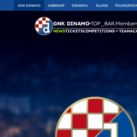
GNK DINAMO
WEBSHOP
DINAMO+
DLAND
FOUNDATIO
TOP_BAR.Membersh
GNK DINAMO
NEWS
TICKETS
COMPETITIONS
TEAM
AC