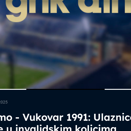
2025
o - Vukovar 1991: Ulaznic
 u invalidskim kolicima