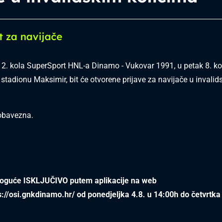
t za navijače
2. kola SuperSport HNL-a Dinamo - Vukovar 1991, u petak 8. k
 stadionu Maksimir, bit će otvorene prijave za navijače u invali
 obavezna.
moguće ISKLJUČIVO putem aplikacije na web
s://osi.gnkdinamo.hr/
od ponedjeljka 4.8. u 14:00h do četvrtka 