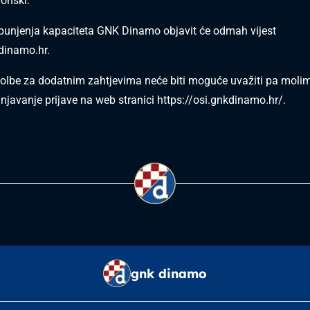
fonski.
punjenja kapaciteta GNK Dinamo objavit će odmah vijest
inamo.hr
.
lbe za dodatnim zahtjevima neće biti moguće uvažiti pa moli
unjavanje prijave na web stranici
https://osi.gnkdinamo.hr/
.
gnk dinamo