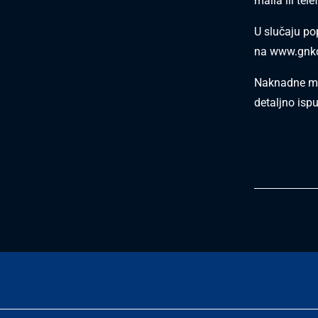
maila ili tele
U slučaju po
na
www.gnkd
Naknadne mo
detaljno isp