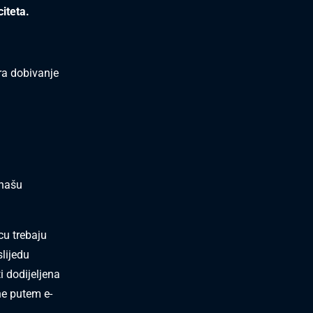
iteta.
ra dobivanje
 našu
cu trebaju
slijedu
i dodijeljena
ane putem e-