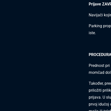
Prijave ZAVR
Navijači koj
Parking prop
iste.
PROCEDURA
Prednost pri
momčad dola
Također, pre
priložiti pri
prijava. U s
prvoj idućoj 