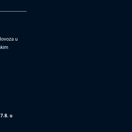
olovoza u
dskim
7.8. u