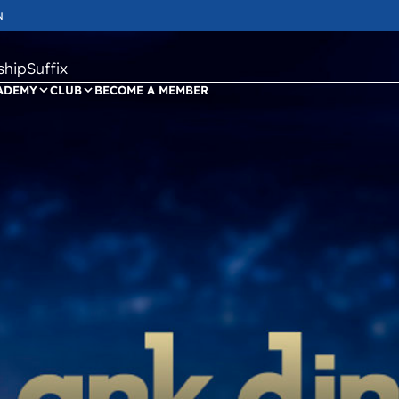
N
ipSuffix
ADEMY
CLUB
BECOME A MEMBER