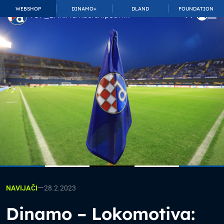
WEBSHOP
DINAMO+
DLAND
FOUNDATION
TOP_BAR.MembershipSuffix
—
28.2.2023
NAVIJAČI
Dinamo – Lokomotiva: