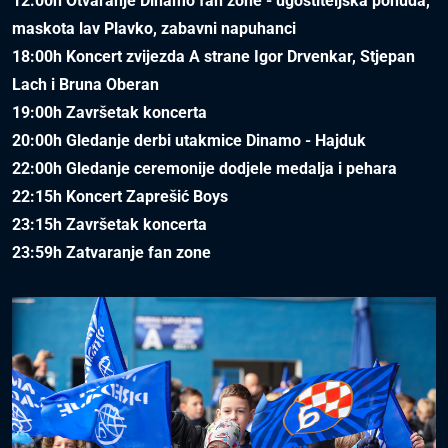
12:00h Otvaranje Dinamo fan zone - ugostiteljska ponuda,
maskota lav Plavko, zabavni napuhanci
18:00h Koncert zvijezda A strane Igor Drvenkar, Stjepan
Lach i Bruna Oberan
19:00h Završetak koncerta
20:00h Gledanje derbi utakmice Dinamo - Hajduk
22:00h Gledanje ceremonije dodjele medalja i pehara
22:15h Koncert Zaprešić Boys
23:15h Završetak koncerta
23:59h Zatvaranje fan zone