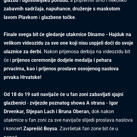
glazbu
i
ugostiteljsku ponudu
, a pripremili smo i nekoliko
zabavnih sadržaja
,
napuhance
,
druženje s maskotom
lavom Plavkom
i
glazbene točke
.
Finale svega bit će gledanje utakmice Dinamo - Hajduk na
velikom videozidu za sve one koji nisu uspjeli doći do svoje
ulaznice za derbi.
Nakon prijenosa derbija na videozidu bit
će i
prijenos ceremonije dodjele medalja i pehara
prvacima, kao i prijenos proslave osvojenog naslova
prvaka Hrvatske!
Od 18 do 19 sati navijače će u fan zoni zabavljati sjajni
glazbenici
-
zvijezde poznatog showa A strana - Igor
Drvenkar, Stjepan Lach i Bruna Oberan,
dok nakon
utakmice u fan zoni za sve navijače slijedi proslava naslova
i koncert
Zaprešić Boysa
. Završetak fan zone bit će u