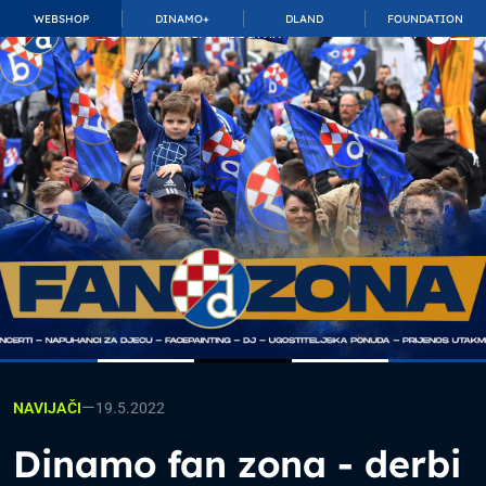
WEBSHOP
DINAMO+
DLAND
FOUNDATION
TOP_BAR.MembershipSuffix
—
19.5.2022
NAVIJAČI
Dinamo fan zona - derbi